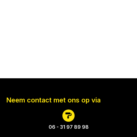
Vraag vrijblijvend een offerte aan voor uw
schilderwerk!
Maximaal schilderwerken is maximaal genieten
van uw schilderwerk!
OFFERTE AANVRAGEN
Neem contact met ons op via
06 - 31 97 89 98