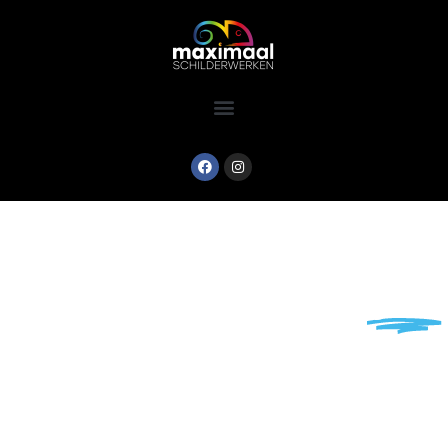
Wat kunnen we voor
jou
betekenen?